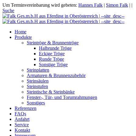
Um Terminvereinbarung wird gebeten:
Hannes Falk
|
Simon Falk
|
|
Suche
Home
Produkte
Steintröge & Brunnentröge
Halbrunde Tröge
Eckige Tröge
Runde Tröge
Sonstige Tröge
Steinplatten
Armaturen & Brunnenzubehör
Steinsäulen
Steinstufen
Steintische & Steinbänke
Fenster-, Tür- und Torumrahmungen
Sonstiges
Referenzen
FAQs
Anfahrt
Service
Kontakt
Impressum