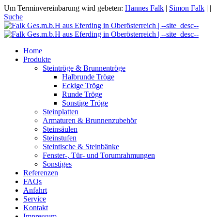
Um Terminvereinbarung wird gebeten:
Hannes Falk
|
Simon Falk
|
|
Suche
Home
Produkte
Steintröge & Brunnentröge
Halbrunde Tröge
Eckige Tröge
Runde Tröge
Sonstige Tröge
Steinplatten
Armaturen & Brunnenzubehör
Steinsäulen
Steinstufen
Steintische & Steinbänke
Fenster-, Tür- und Torumrahmungen
Sonstiges
Referenzen
FAQs
Anfahrt
Service
Kontakt
Impressum