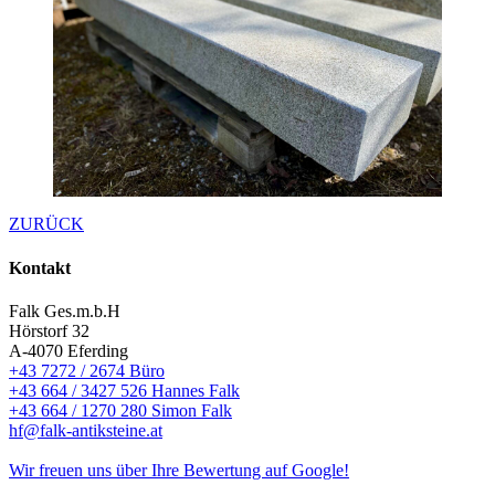
ZURÜCK
Kontakt
Falk Ges.m.b.H
Hörstorf 32
A-4070 Eferding
+43 7272 / 2674 Büro
+43 664 / 3427 526 Hannes Falk
+43 664 / 1270 280 Simon Falk
hf@falk-antiksteine.at
Wir freuen uns über Ihre Bewertung auf Google!