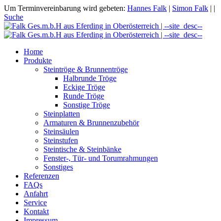
Um Terminvereinbarung wird gebeten:
Hannes Falk
|
Simon Falk
|
|
Suche
Home
Produkte
Steintröge & Brunnentröge
Halbrunde Tröge
Eckige Tröge
Runde Tröge
Sonstige Tröge
Steinplatten
Armaturen & Brunnenzubehör
Steinsäulen
Steinstufen
Steintische & Steinbänke
Fenster-, Tür- und Torumrahmungen
Sonstiges
Referenzen
FAQs
Anfahrt
Service
Kontakt
Impressum