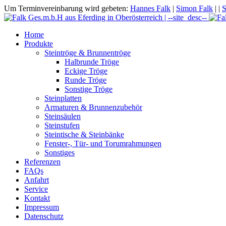
Um Terminvereinbarung wird gebeten:
Hannes Falk
|
Simon Falk
|
|
S
Home
Produkte
Steintröge & Brunnentröge
Halbrunde Tröge
Eckige Tröge
Runde Tröge
Sonstige Tröge
Steinplatten
Armaturen & Brunnenzubehör
Steinsäulen
Steinstufen
Steintische & Steinbänke
Fenster-, Tür- und Torumrahmungen
Sonstiges
Referenzen
FAQs
Anfahrt
Service
Kontakt
Impressum
Datenschutz