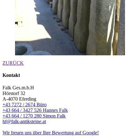
ZURÜCK
Kontakt
Falk Ges.m.b.H
Hörstorf 32
A-4070 Eferding
+43 7272 / 2674 Büro
+43 664 / 3427 526 Hannes Falk
+43 664 / 1270 280 Simon Falk
hf@falk-antiksteine.at
Wir freuen uns über Ihre Bewertung auf Google!