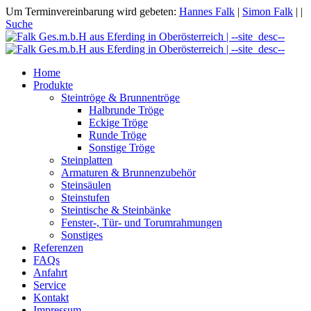
Um Terminvereinbarung wird gebeten:
Hannes Falk
|
Simon Falk
|
|
Suche
Home
Produkte
Steintröge & Brunnentröge
Halbrunde Tröge
Eckige Tröge
Runde Tröge
Sonstige Tröge
Steinplatten
Armaturen & Brunnenzubehör
Steinsäulen
Steinstufen
Steintische & Steinbänke
Fenster-, Tür- und Torumrahmungen
Sonstiges
Referenzen
FAQs
Anfahrt
Service
Kontakt
Impressum