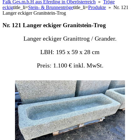
Falk Ges.m.b.H aus Eferding in Oberösterreich
»
Tröge
eckig
title_li=
Stein- & Brunnentröge
title_li=
Produkte
» Nr. 121
Langer eckiger Granitstein-Trog
Nr. 121 Langer eckiger Granitstein-Trog
Langer eckiger Granittrog / Grander.
LBH: 195 x 59 x 28 cm
Preis: 1.100 € inkl. MwSt.