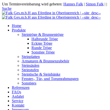
Um Terminvereinbarung wird gebeten:
Hannes Falk
|
Simon Falk
|
|
Suche
Home
Produkte
Steintröge & Brunnentröge
Halbrunde Tröge
Eckige Tröge
Runde Tröge
Sonstige Tröge
Steinplatten
Armaturen & Brunnenzubehör
Steinsäulen
Steinstufen
Steintische & Steinbänke
Fenster-, Tür- und Torumrahmungen
Sonstiges
Referenzen
FAQs
Anfahrt
Service
Kontakt
Impressum