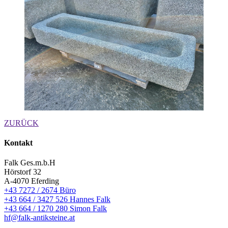
ZURÜCK
Kontakt
Falk Ges.m.b.H
Hörstorf 32
A-4070 Eferding
+43 7272 / 2674 Büro
+43 664 / 3427 526 Hannes Falk
+43 664 / 1270 280 Simon Falk
hf@falk-antiksteine.at