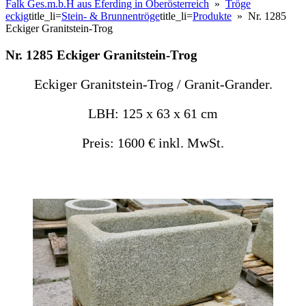
Falk Ges.m.b.H aus Eferding in Oberösterreich
»
Tröge
eckig
title_li=
Stein- & Brunnentröge
title_li=
Produkte
» Nr. 1285
Eckiger Granitstein-Trog
Nr. 1285 Eckiger Granitstein-Trog
Eckiger Granitstein-Trog / Granit-Grander.
LBH: 125 x 63 x 61 cm
Preis: 1600 € inkl. MwSt.