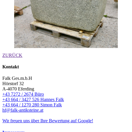
ZURÜCK
Kontakt
Falk Ges.m.b.H
Hörstorf 32
A-4070 Eferding
+43 7272 / 2674 Büro
+43 664 / 3427 526 Hannes Falk
+43 664 / 1270 280 Simon Falk
hf@falk-antiksteine.at
Wir freuen uns über Ihre Bewertung auf Google!