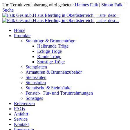
Um Terminvereinbarung wird gebeten:
Hannes Falk
|
Simon Falk
|
|
Suche
Home
Produkte
Steintröge & Brunnentröge
Halbrunde Tröge
Eckige Tröge
Runde Tröge
Sonstige Tröge
Steinplatten
Armaturen & Brunnenzubehör
Steinsäulen
Steinstufen
Steintische & Steinbänke
Fenster-, Tür- und Torumrahmungen
Sonstiges
Referenzen
FAQs
Anfahrt
Service
Kontakt
Impressum