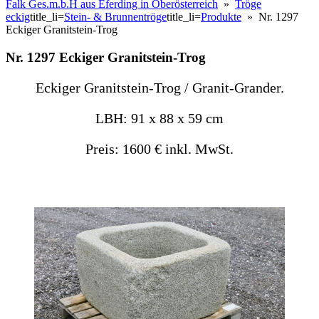
Falk Ges.m.b.H aus Eferding in Oberösterreich
»
Tröge
eckig
title_li=
Stein- & Brunnentröge
title_li=
Produkte
» Nr. 1297
Eckiger Granitstein-Trog
Nr. 1297 Eckiger Granitstein-Trog
Eckiger Granitstein-Trog / Granit-Grander.
LBH: 91 x 88 x 59 cm
Preis: 1600 € inkl. MwSt.