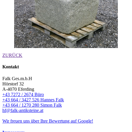
ZURÜCK
Kontakt
Falk Ges.m.b.H
Hörstorf 32
A-4070 Eferding
+43 7272 / 2674 Büro
+43 664 / 3427 526 Hannes Falk
+43 664 / 1270 280 Simon Falk
hf@falk-antiksteine.at
Wir freuen uns über Ihre Bewertung auf Google!