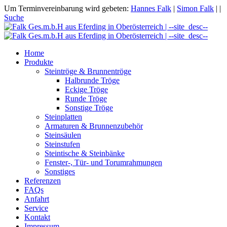
Um Terminvereinbarung wird gebeten:
Hannes Falk
|
Simon Falk
|
|
Suche
Home
Produkte
Steintröge & Brunnentröge
Halbrunde Tröge
Eckige Tröge
Runde Tröge
Sonstige Tröge
Steinplatten
Armaturen & Brunnenzubehör
Steinsäulen
Steinstufen
Steintische & Steinbänke
Fenster-, Tür- und Torumrahmungen
Sonstiges
Referenzen
FAQs
Anfahrt
Service
Kontakt
Impressum