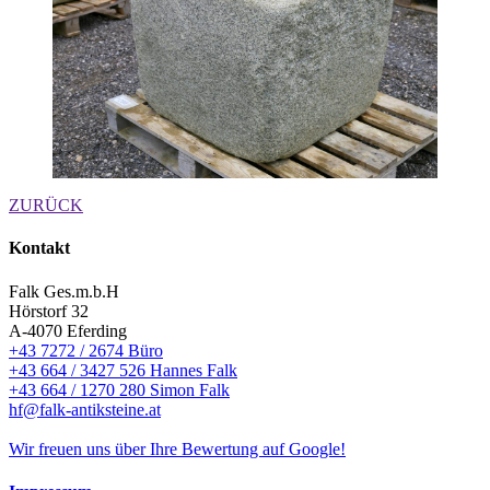
ZURÜCK
Kontakt
Falk Ges.m.b.H
Hörstorf 32
A-4070 Eferding
+43 7272 / 2674 Büro
+43 664 / 3427 526 Hannes Falk
+43 664 / 1270 280 Simon Falk
hf@falk-antiksteine.at
Wir freuen uns über Ihre Bewertung auf Google!