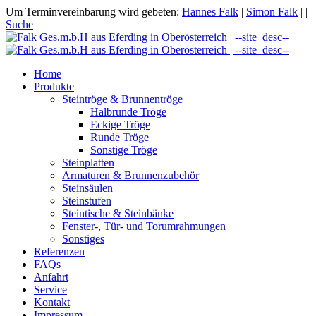
Um Terminvereinbarung wird gebeten:
Hannes Falk
|
Simon Falk
|
|
Suche
Home
Produkte
Steintröge & Brunnentröge
Halbrunde Tröge
Eckige Tröge
Runde Tröge
Sonstige Tröge
Steinplatten
Armaturen & Brunnenzubehör
Steinsäulen
Steinstufen
Steintische & Steinbänke
Fenster-, Tür- und Torumrahmungen
Sonstiges
Referenzen
FAQs
Anfahrt
Service
Kontakt
Impressum