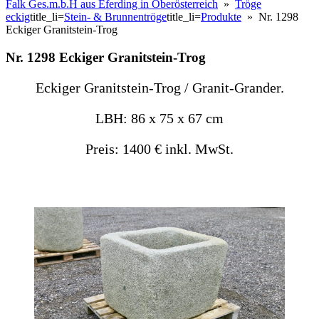
Falk Ges.m.b.H aus Eferding in Oberösterreich
»
Tröge
eckig
title_li=
Stein- & Brunnentröge
title_li=
Produkte
» Nr. 1298
Eckiger Granitstein-Trog
Nr. 1298 Eckiger Granitstein-Trog
Eckiger Granitstein-Trog / Granit-Grander.
LBH: 86 x 75 x 67 cm
Preis: 1400 € inkl. MwSt.