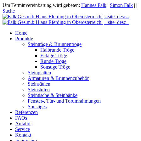
Um Terminvereinbarung wird gebeten:
Hannes Falk
|
Simon Falk
|
|
Suche
Home
Produkte
Steintröge & Brunnentröge
Halbrunde Tröge
Eckige Tröge
Runde Tröge
Sonstige Tröge
Steinplatten
Armaturen & Brunnenzubehör
Steinsäulen
Steinstufen
Steintische & Steinbänke
Fenster-, Tür- und Torumrahmungen
Sonstiges
Referenzen
FAQs
Anfahrt
Service
Kontakt
Impressum