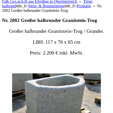
Falk Ges.m.b.H aus Eferding in Oberösterreich
»
Tröge
halbrund
title_li=
Stein- & Brunnentröge
title_li=
Produkte
» Nr.
2002 Großer halbrunder Granitstein-Trog
Nr. 2002 Großer halbrunder Granitstein-Trog
Großer halbrunder Granitstein-Trog / Grander.
LBH: 117 x 76 x 65 cm
Preis: 2.200 € inkl. MwSt.