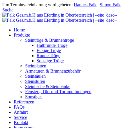
Um Terminvereinbarung wird gebeten:
Hannes Falk
|
Simon Falk
|
|
Suche
Home
Produkte
Steintröge & Brunnentröge
Halbrunde Tröge
Eckige Tröge
Runde Tröge
Sonstige Tröge
Steinplatten
Armaturen & Brunnenzubehör
Steinsäulen
Steinstufen
Steintische & Steinbänke
Fenster-, Tür- und Torumrahmungen
Sonstiges
Referenzen
FAQs
Anfahrt
Service
Kontakt
Impressum