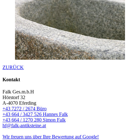
ZURÜCK
Kontakt
Falk Ges.m.b.H
Hörstorf 32
A-4070 Eferding
+43 7272 / 2674 Büro
+43 664 / 3427 526 Hannes Falk
+43 664 / 1270 280 Simon Falk
hf@falk-antiksteine.at
Wir freuen uns über Ihre Bewertung auf Google!