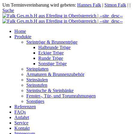
Um Terminvereinbarung wird gebeten:
Hannes Falk
|
Simon Falk
|
|
Suche
Home
Produkte
Steintröge & Brunnentröge
Halbrunde Tröge
Eckige Tröge
Runde Tröge
Sonstige Tröge
Steinplatten
Armaturen & Brunnenzubehör
Steinsäulen
Steinstufen
Steintische & Steinbänke
Fenster-, Tür- und Torumrahmungen
Sonstiges
Referenzen
FAQs
Anfahrt
Service
Kontakt
Impressum