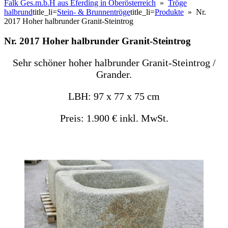
Falk Ges.m.b.H aus Eferding in Oberösterreich
»
Tröge
halbrund
title_li=
Stein- & Brunnentröge
title_li=
Produkte
» Nr.
2017 Hoher halbrunder Granit-Steintrog
Nr. 2017 Hoher halbrunder Granit-Steintrog
Sehr schöner hoher halbrunder Granit-Steintrog /
Grander.
LBH: 97 x 77 x 75 cm
Preis: 1.900 € inkl. MwSt.