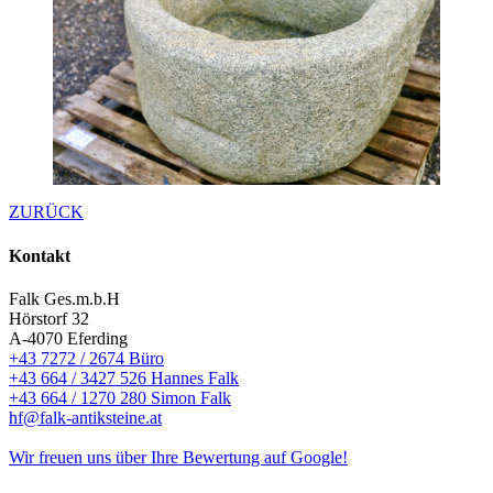
ZURÜCK
Kontakt
Falk Ges.m.b.H
Hörstorf 32
A-4070 Eferding
+43 7272 / 2674 Büro
+43 664 / 3427 526 Hannes Falk
+43 664 / 1270 280 Simon Falk
hf@falk-antiksteine.at
Wir freuen uns über Ihre Bewertung auf Google!