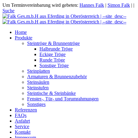
Um Terminvereinbarung wird gebeten:
Hannes Falk
|
Simon Falk
|
|
Suche
Home
Produkte
Steintröge & Brunnentröge
Halbrunde Tröge
Eckige Tröge
Runde Tröge
Sonstige Tröge
Steinplatten
Armaturen & Brunnenzubehör
Steinsäulen
Steinstufen
Steintische & Steinbänke
Fenster-, Tür- und Torumrahmungen
Sonstiges
Referenzen
FAQs
Anfahrt
Service
Kontakt
Impressum