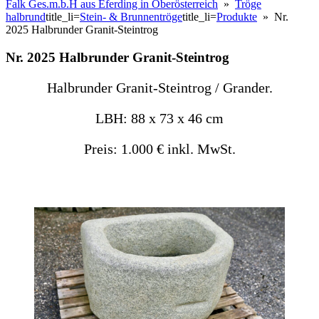
Falk Ges.m.b.H aus Eferding in Oberösterreich
»
Tröge
halbrund
title_li=
Stein- & Brunnentröge
title_li=
Produkte
» Nr.
2025 Halbrunder Granit-Steintrog
Nr. 2025 Halbrunder Granit-Steintrog
Halbrunder Granit-Steintrog / Grander.
LBH: 88 x 73 x 46 cm
Preis: 1.000 € inkl. MwSt.