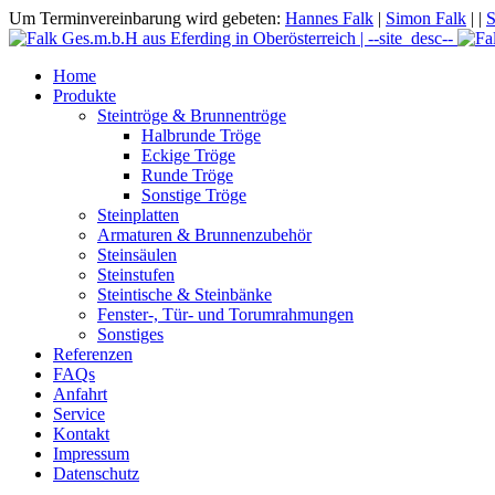
Um Terminvereinbarung wird gebeten:
Hannes Falk
|
Simon Falk
|
|
S
Home
Produkte
Steintröge & Brunnentröge
Halbrunde Tröge
Eckige Tröge
Runde Tröge
Sonstige Tröge
Steinplatten
Armaturen & Brunnenzubehör
Steinsäulen
Steinstufen
Steintische & Steinbänke
Fenster-, Tür- und Torumrahmungen
Sonstiges
Referenzen
FAQs
Anfahrt
Service
Kontakt
Impressum
Datenschutz