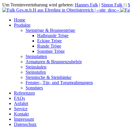
Um Terminvereinbarung wird gebeten:
Hannes Falk
|
Simon Falk
|
|
S
Home
Produkte
Steintröge & Brunnentröge
Halbrunde Tröge
Eckige Tröge
Runde Tröge
Sonstige Tröge
Steinplatten
Armaturen & Brunnenzubehör
Steinsäulen
Steinstufen
Steintische & Steinbänke
Fenster-, Tür- und Torumrahmungen
Sonstiges
Referenzen
FAQs
Anfahrt
Service
Kontakt
Impressum
Datenschutz