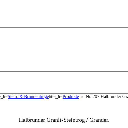
le_li=
Stein- & Brunnentröge
title_li=
Produkte
» Nr. 207 Halbrunder Gran
Halbrunder Granit-Steintrog / Grander.