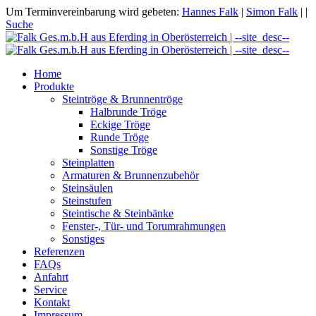
Um Terminvereinbarung wird gebeten:
Hannes Falk
|
Simon Falk
|
|
Suche
Home
Produkte
Steintröge & Brunnentröge
Halbrunde Tröge
Eckige Tröge
Runde Tröge
Sonstige Tröge
Steinplatten
Armaturen & Brunnenzubehör
Steinsäulen
Steinstufen
Steintische & Steinbänke
Fenster-, Tür- und Torumrahmungen
Sonstiges
Referenzen
FAQs
Anfahrt
Service
Kontakt
Impressum