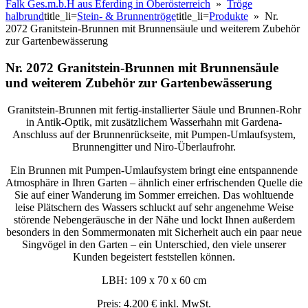
Falk Ges.m.b.H aus Eferding in Oberösterreich
»
Tröge
halbrund
title_li=
Stein- & Brunnentröge
title_li=
Produkte
» Nr.
2072 Granitstein-Brunnen mit Brunnensäule und weiterem Zubehör
zur Gartenbewässerung
Nr. 2072 Granitstein-Brunnen mit Brunnensäule
und weiterem Zubehör zur Gartenbewässerung
Granitstein-Brunnen mit fertig-installierter Säule und Brunnen-Rohr
in Antik-Optik, mit zusätzlichem Wasserhahn mit Gardena-
Anschluss auf der Brunnenrückseite, mit Pumpen-Umlaufsystem,
Brunnengitter und Niro-Überlaufrohr.
Ein Brunnen mit Pumpen-Umlaufsystem bringt eine entspannende
Atmosphäre in Ihren Garten – ähnlich einer erfrischenden Quelle die
Sie auf einer Wanderung im Sommer erreichen. Das wohltuende
leise Plätschern des Wassers schluckt auf sehr angenehme Weise
störende Nebengeräusche in der Nähe und lockt Ihnen außerdem
besonders in den Sommermonaten mit Sicherheit auch ein paar neue
Singvögel in den Garten – ein Unterschied, den viele unserer
Kunden begeistert feststellen können.
LBH: 109 x 70 x 60 cm
Preis: 4.200 € inkl. MwSt.