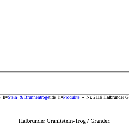
le_li=
Stein- & Brunnentröge
title_li=
Produkte
» Nr. 2119 Halbrunder Gr
Halbrunder Granitstein-Trog / Grander.