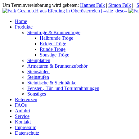
Um Terminvereinbarung wird gebeten:
Hannes Falk
|
Simon Falk
|
|
S
Home
Produkte
Steintröge & Brunnentröge
Halbrunde Tröge
Eckige Tröge
Runde Tröge
Sonstige Tröge
Steinplatten
Armaturen & Brunnenzubehör
Steinsäulen
Steinstufen
Steintische & Steinbänke
Fenster-, Tür- und Torumrahmungen
Sonstiges
Referenzen
FAQs
Anfahrt
Service
Kontakt
Impressum
Datenschutz