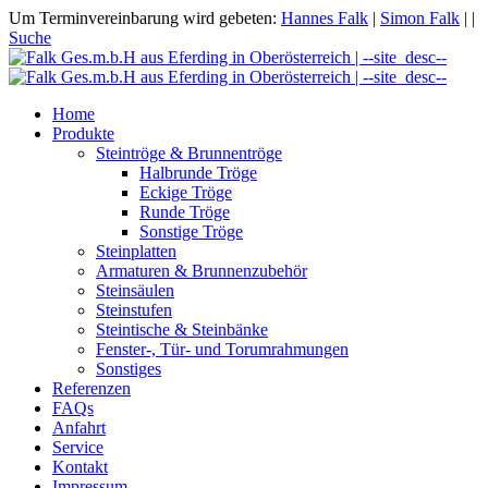
Um Terminvereinbarung wird gebeten:
Hannes Falk
|
Simon Falk
|
|
Suche
Home
Produkte
Steintröge & Brunnentröge
Halbrunde Tröge
Eckige Tröge
Runde Tröge
Sonstige Tröge
Steinplatten
Armaturen & Brunnenzubehör
Steinsäulen
Steinstufen
Steintische & Steinbänke
Fenster-, Tür- und Torumrahmungen
Sonstiges
Referenzen
FAQs
Anfahrt
Service
Kontakt
Impressum