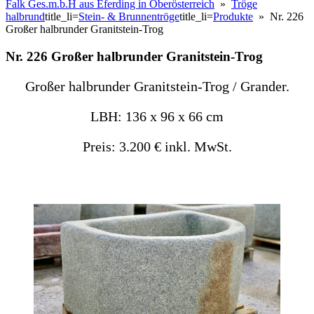
Falk Ges.m.b.H aus Eferding in Oberösterreich
»
Tröge
halbrund
title_li=
Stein- & Brunnentröge
title_li=
Produkte
» Nr. 226
Großer halbrunder Granitstein-Trog
Nr. 226 Großer halbrunder Granitstein-Trog
Großer halbrunder Granitstein-Trog / Grander.
LBH: 136 x 96 x 66 cm
Preis: 3.200 € inkl. MwSt.