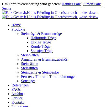
Um Terminvereinbarung wird gebeten:
Hannes Falk
|
Simon Falk
|
|
Suche
Home
Produkte
Steintröge & Brunnentröge
Halbrunde Tröge
Eckige Tröge
Runde Tröge
Sonstige Tröge
Steinplatten
Armaturen & Brunnenzubehör
Steinsäulen
Steinstufen
Steintische & Steinbänke
Fenster-, Tür- und Torumrahmungen
Sonstiges
Referenzen
FAQs
Anfahrt
Service
Kontakt
Impressum