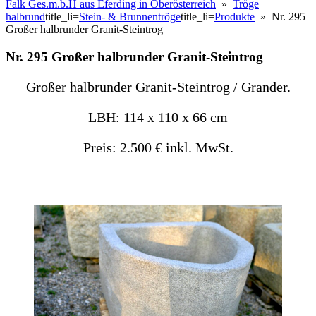
Falk Ges.m.b.H aus Eferding in Oberösterreich
»
Tröge
halbrund
title_li=
Stein- & Brunnentröge
title_li=
Produkte
» Nr. 295
Großer halbrunder Granit-Steintrog
Nr. 295 Großer halbrunder Granit-Steintrog
Großer halbrunder Granit-Steintrog / Grander.
LBH: 114 x 110 x 66 cm
Preis: 2.500 € inkl. MwSt.