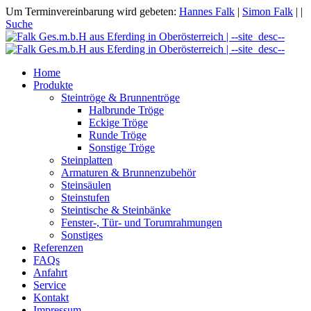
Um Terminvereinbarung wird gebeten:
Hannes Falk
|
Simon Falk
|
|
Suche
Home
Produkte
Steintröge & Brunnentröge
Halbrunde Tröge
Eckige Tröge
Runde Tröge
Sonstige Tröge
Steinplatten
Armaturen & Brunnenzubehör
Steinsäulen
Steinstufen
Steintische & Steinbänke
Fenster-, Tür- und Torumrahmungen
Sonstiges
Referenzen
FAQs
Anfahrt
Service
Kontakt
Impressum