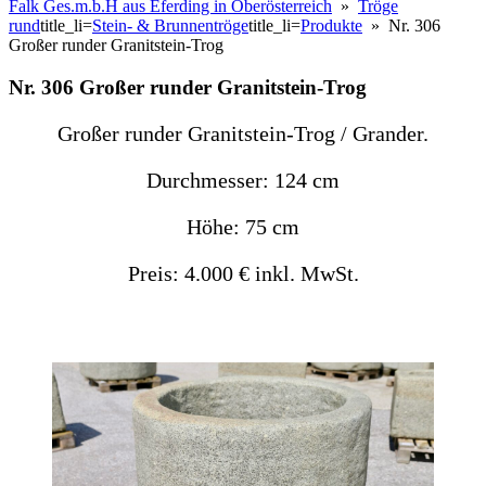
Falk Ges.m.b.H aus Eferding in Oberösterreich
»
Tröge
rund
title_li=
Stein- & Brunnentröge
title_li=
Produkte
» Nr. 306
Großer runder Granitstein-Trog
Nr. 306 Großer runder Granitstein-Trog
Großer runder Granitstein-Trog / Grander.
Durchmesser: 124 cm
Höhe: 75 cm
Preis: 4.000 € inkl. MwSt.