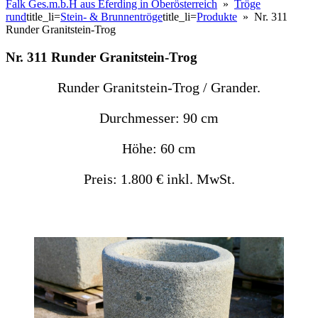
Falk Ges.m.b.H aus Eferding in Oberösterreich
»
Tröge
rund
title_li=
Stein- & Brunnentröge
title_li=
Produkte
» Nr. 311
Runder Granitstein-Trog
Nr. 311 Runder Granitstein-Trog
Runder Granitstein-Trog / Grander.
Durchmesser: 90 cm
Höhe: 60 cm
Preis: 1.800 € inkl. MwSt.