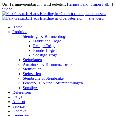
Um Terminvereinbarung wird gebeten:
Hannes Falk
|
Simon Falk
|
|
Suche
Home
Produkte
Steintröge & Brunnentröge
Halbrunde Tröge
Eckige Tröge
Runde Tröge
Sonstige Tröge
Steinplatten
Armaturen & Brunnenzubehör
Steinsäulen
Steinstufen
Steintische & Steinbänke
Fenster-, Tür- und Torumrahmungen
Sonstiges
Referenzen
FAQs
Anfahrt
Service
Kontakt
Impressum