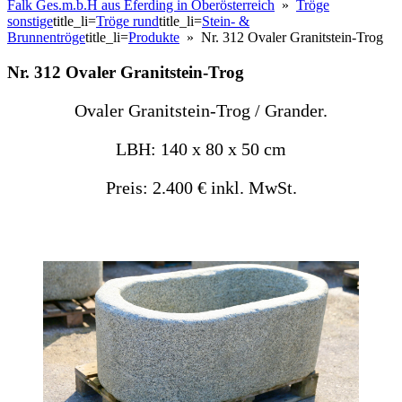
Falk Ges.m.b.H aus Eferding in Oberösterreich
»
Tröge
sonstige
title_li=
Tröge rund
title_li=
Stein- &
Brunnentröge
title_li=
Produkte
» Nr. 312 Ovaler Granitstein-Trog
Nr. 312 Ovaler Granitstein-Trog
Ovaler Granitstein-Trog / Grander.
LBH: 140 x 80 x 50 cm
Preis: 2.400 € inkl. MwSt.