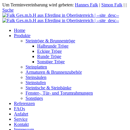
Um Terminvereinbarung wird gebeten:
Hannes Falk
|
Simon Falk
|
|
Suche
Home
Produkte
Steintröge & Brunnentröge
Halbrunde Tröge
Eckige Tröge
Runde Tröge
Sonstige Tröge
Steinplatten
Armaturen & Brunnenzubehör
Steinsäulen
Steinstufen
Steintische & Steinbänke
Fenster-, Tür- und Torumrahmungen
Sonstiges
Referenzen
FAQs
Anfahrt
Service
Kontakt
Impressum