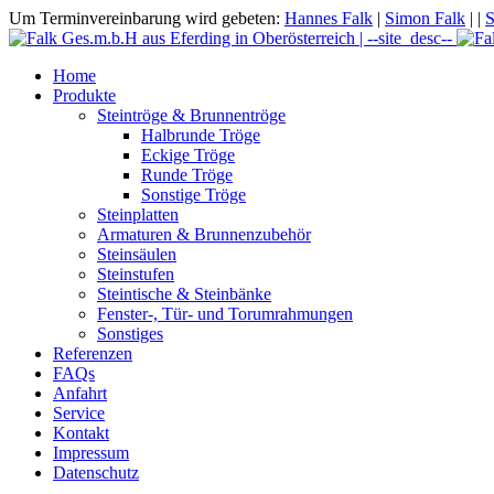
Um Terminvereinbarung wird gebeten:
Hannes Falk
|
Simon Falk
|
|
S
Home
Produkte
Steintröge & Brunnentröge
Halbrunde Tröge
Eckige Tröge
Runde Tröge
Sonstige Tröge
Steinplatten
Armaturen & Brunnenzubehör
Steinsäulen
Steinstufen
Steintische & Steinbänke
Fenster-, Tür- und Torumrahmungen
Sonstiges
Referenzen
FAQs
Anfahrt
Service
Kontakt
Impressum
Datenschutz