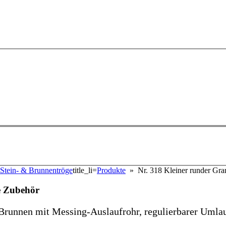
Stein- & Brunnentröge
title_li=
Produkte
» Nr. 318 Kleiner runder Gran
ve Zubehör
-Brunnen mit Messing-Auslaufrohr, regulierbarer Uml