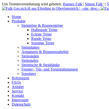
Um Terminvereinbarung wird gebeten:
Hannes Falk
|
Simon Falk
|
|
S
Home
Produkte
Steintröge & Brunnentröge
Halbrunde Tröge
Eckige Tröge
Runde Tröge
Sonstige Tröge
Steinplatten
Armaturen & Brunnenzubehör
Steinsäulen
Steinstufen
Steintische & Steinbänke
Fenster-, Tür- und Torumrahmungen
Sonstiges
Referenzen
FAQs
Anfahrt
Service
Kontakt
Impressum
Datenschutz