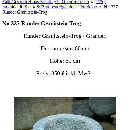
Falk Ges.m.b.H aus Eferding in Oberösterreich
»
Tröge
rund
title_li=
Stein- & Brunnentröge
title_li=
Produkte
» Nr. 337
Runder Granitstein-Trog
Nr. 337 Runder Granitstein-Trog
Runder Granitstein-Trog / Grander.
Durchmesser: 60 cm
Höhe: 50 cm
Preis: 850 € inkl. MwSt.