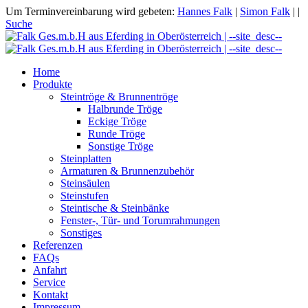
Um Terminvereinbarung wird gebeten:
Hannes Falk
|
Simon Falk
|
|
Suche
Home
Produkte
Steintröge & Brunnentröge
Halbrunde Tröge
Eckige Tröge
Runde Tröge
Sonstige Tröge
Steinplatten
Armaturen & Brunnenzubehör
Steinsäulen
Steinstufen
Steintische & Steinbänke
Fenster-, Tür- und Torumrahmungen
Sonstiges
Referenzen
FAQs
Anfahrt
Service
Kontakt
Impressum