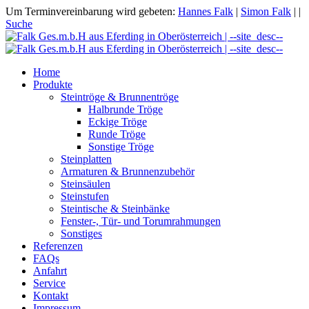
Um Terminvereinbarung wird gebeten:
Hannes Falk
|
Simon Falk
|
|
Suche
Home
Produkte
Steintröge & Brunnentröge
Halbrunde Tröge
Eckige Tröge
Runde Tröge
Sonstige Tröge
Steinplatten
Armaturen & Brunnenzubehör
Steinsäulen
Steinstufen
Steintische & Steinbänke
Fenster-, Tür- und Torumrahmungen
Sonstiges
Referenzen
FAQs
Anfahrt
Service
Kontakt
Impressum