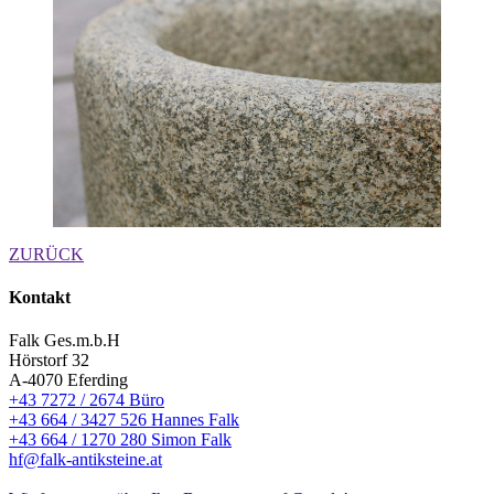
ZURÜCK
Kontakt
Falk Ges.m.b.H
Hörstorf 32
A-4070 Eferding
+43 7272 / 2674 Büro
+43 664 / 3427 526 Hannes Falk
+43 664 / 1270 280 Simon Falk
hf@falk-antiksteine.at