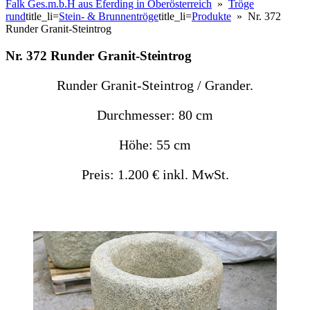
Falk Ges.m.b.H aus Eferding in Oberösterreich
»
Tröge
rund
title_li=
Stein- & Brunnentröge
title_li=
Produkte
» Nr. 372
Runder Granit-Steintrog
Nr. 372 Runder Granit-Steintrog
Runder Granit-Steintrog / Grander.
Durchmesser: 80 cm
Höhe: 55 cm
Preis: 1.200 € inkl. MwSt.