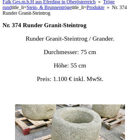
Falk Ges.m.b.H aus Eferding in Oberösterreich
»
Tröge
rund
title_li=
Stein- & Brunnentröge
title_li=
Produkte
» Nr. 374
Runder Granit-Steintrog
Nr. 374 Runder Granit-Steintrog
Runder Granit-Steintrog / Grander.
Durchmesser: 75 cm
Höhe: 55 cm
Preis: 1.100 € inkl. MwSt.