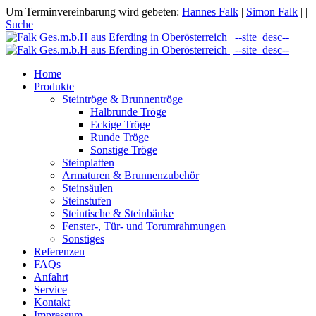
Um Terminvereinbarung wird gebeten:
Hannes Falk
|
Simon Falk
|
|
Suche
Home
Produkte
Steintröge & Brunnentröge
Halbrunde Tröge
Eckige Tröge
Runde Tröge
Sonstige Tröge
Steinplatten
Armaturen & Brunnenzubehör
Steinsäulen
Steinstufen
Steintische & Steinbänke
Fenster-, Tür- und Torumrahmungen
Sonstiges
Referenzen
FAQs
Anfahrt
Service
Kontakt
Impressum