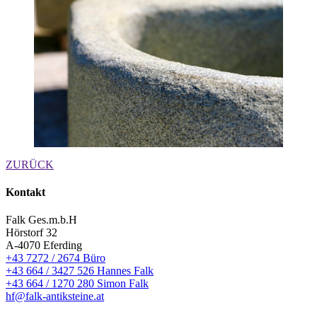
ZURÜCK
Kontakt
Falk Ges.m.b.H
Hörstorf 32
A-4070 Eferding
+43 7272 / 2674 Büro
+43 664 / 3427 526 Hannes Falk
+43 664 / 1270 280 Simon Falk
hf@falk-antiksteine.at