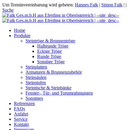
Um Terminvereinbarung wird gebeten:
Hannes Falk
|
Simon Falk
|
|
Suche
Home
Produkte
Steintröge & Brunnentröge
Halbrunde Tröge
Eckige Tröge
Runde Tröge
Sonstige Tröge
Steinplatten
Armaturen & Brunnenzubehör
Steinsäulen
Steinstufen
Steintische & Steinbänke
Fenster-, Tür- und Torumrahmungen
Sonstiges
Referenzen
FAQs
Anfahrt
Service
Kontakt
Impressum