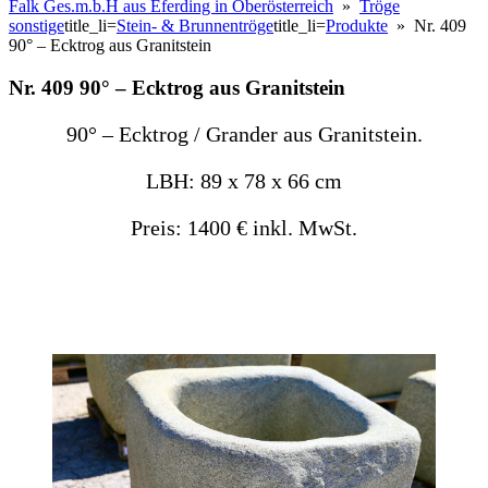
Falk Ges.m.b.H aus Eferding in Oberösterreich
»
Tröge
sonstige
title_li=
Stein- & Brunnentröge
title_li=
Produkte
» Nr. 409
90° – Ecktrog aus Granitstein
Nr. 409 90° – Ecktrog aus Granitstein
90° – Ecktrog / Grander aus Granitstein.
LBH: 89 x 78 x 66 cm
Preis: 1400 € inkl. MwSt.