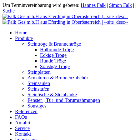
Um Terminvereinbarung wird gebeten:
Hannes Falk
|
Simon Falk
|
|
Suche
Home
Produkte
Steintröge & Brunnentröge
Halbrunde Tröge
Eckige Tröge
Runde Tröge
Sonstige Tröge
Steinplatten
Armaturen & Brunnenzubehör
Steinsäulen
Steinstufen
Steintische & Steinbänke
Fenster-, Tür- und Torumrahmungen
Sonstiges
Referenzen
FAQs
Anfahrt
Service
Kontakt
Impressum